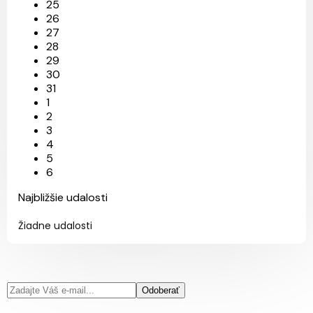
25
26
27
28
29
30
31
1
2
3
4
5
6
Najbližšie udalosti
Žiadne udalosti
Odoberať