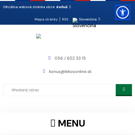
Koňuš
Oficiálna webová stránka obce
Mapa stránky
RSS
Slovenčina
056 / 652 33 15
konus@lekosonline.sk
MENU