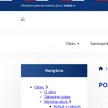
Koňuš
Oficiálna webová stránka obce
Obec
Samosprá
Navigácia
PO
Obec
O obci
Základné údaje
História obce
Koňuš v rokoch