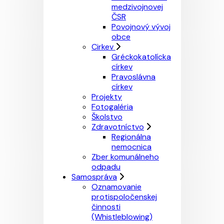
medzivojnovej
ČSR
Povojnový vývoj
obce
Cirkev
Gréckokatolícka
církev
Pravoslávna
církev
Projekty
Fotogaléria
Školstvo
Zdravotníctvo
Regionálna
nemocnica
Zber komunálneho
odpadu
Samospráva
Oznamovanie
protispoločenskej
činnosti
(Whistleblowing)