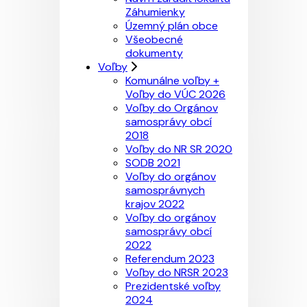
Záhumienky
Územný plán obce
Všeobecné
dokumenty
Voľby
Komunálne voľby +
Voľby do VÚC 2026
Voľby do Orgánov
samosprávy obcí
2018
Voľby do NR SR 2020
SODB 2021
Voľby do orgánov
samosprávnych
krajov 2022
Voľby do orgánov
samosprávy obcí
2022
Referendum 2023
Voľby do NRSR 2023
Prezidentské voľby
2024