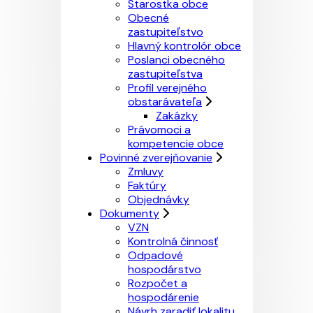
Starostka obce
Obecné
zastupiteľstvo
Hlavný kontrolór obce
Poslanci obecného
zastupiteľstva
Profil verejného
obstarávateľa
Zakázky
Právomoci a
kompetencie obce
Povinné zverejňovanie
Zmluvy
Faktúry
Objednávky
Dokumenty
VZN
Kontrolná činnosť
Odpadové
hospodárstvo
Rozpočet a
hospodárenie
Návrh zaradiť lokalitu