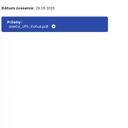
Dátum zvesenia:
29.06.2026
Prílohy:
dee0a_UPS_Koňuš.pdf